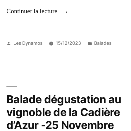
« La
Continuer la lecture
ronde
gourmande
Publié
Publié
Les Dynamos
15/12/2023
Balades
balade
par
dans
à
vélo
nocturne
–
Balade dégustation au
15
vignoble de la Cadière
décembre
d’Azur -25 Novembre
2023 »