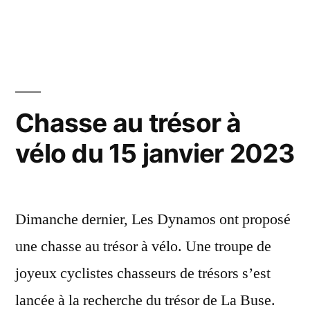
par
dans
2023:
un
café
à
Chasse au trésor à
La
vélo du 15 janvier 2023
Cadière
! »
Dimanche dernier, Les Dynamos ont proposé
une chasse au trésor à vélo. Une troupe de
joyeux cyclistes chasseurs de trésors s’est
lancée à la recherche du trésor de La Buse.