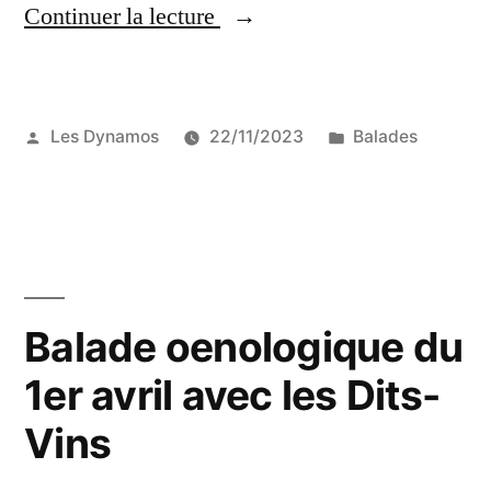
« Balade
Continuer la lecture
dégustation
au
Publié
Publié
Les Dynamos
22/11/2023
Balades
vignoble
par
dans
de
la
Cadière
d’Azur
Balade oenologique du
-25
1er avril avec les Dits-
Novembre
Vins
2023 »