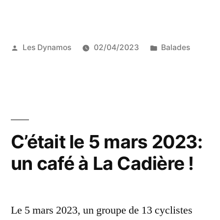
oenologique
du
Publié
Publié
Les Dynamos
02/04/2023
Balades
1er
par
dans
avril
avec
les
Dits-
C’était le 5 mars 2023:
Vins »
un café à La Cadière !
Le 5 mars 2023, un groupe de 13 cyclistes