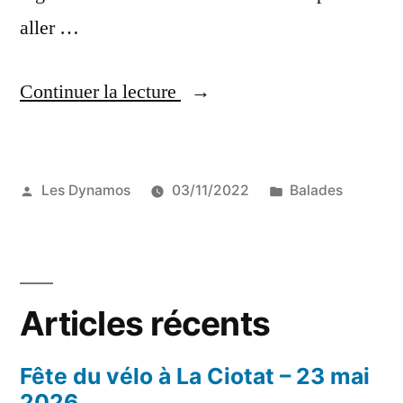
aller …
« Retour
Continuer la lecture
sur
la
Publié
Publié
Les Dynamos
03/11/2022
Balades
balade
par
dans
véloenologique
avec
les
Articles récents
Dits
Vins »
Fête du vélo à La Ciotat – 23 mai
2026