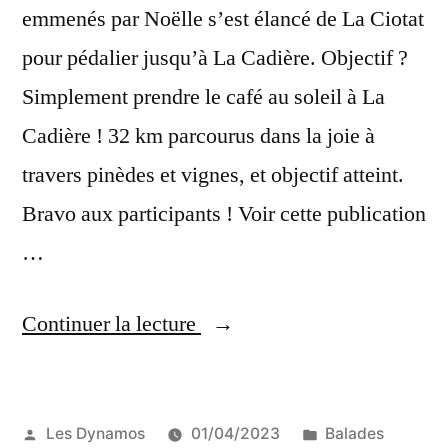
emmenés par Noëlle s’est élancé de La Ciotat
pour pédalier jusqu’à La Cadière. Objectif ?
Simplement prendre le café au soleil à La
Cadière ! 32 km parcourus dans la joie à
travers pinèdes et vignes, et objectif atteint.
Bravo aux participants ! Voir cette publication
…
« C’était
Continuer la lecture
le
5
Publié
Publié
Les Dynamos
01/04/2023
Balades
mars