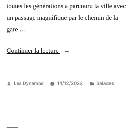
toutes les générations a parcouru la ville avec
un passage magnifique par le chemin de la
gare …
« Balade
Continuer la lecture
à
vélo
Publié
Publié
Les Dynamos
14/12/2022
Balades
du
par
dans
28
novembre »