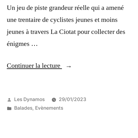
Un jeu de piste grandeur réelle qui a amené
une trentaire de cyclistes jeunes et moins
jeunes à travers La Ciotat pour collecter des
énigmes …
« Chasse
Continuer la lecture
au
trésor
Publié
Les Dynamos
29/01/2023
à
par
Publié
Balades
,
Evènements
vélo
dans
du
15