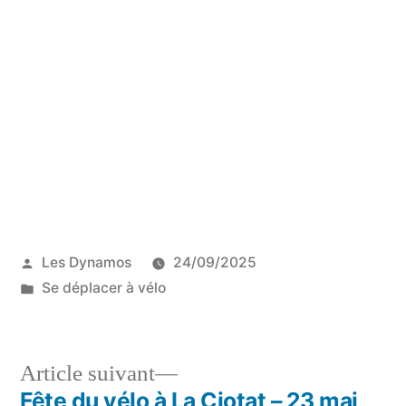
Publié
Les Dynamos
24/09/2025
par
Publié
Se déplacer à vélo
dans
Article
Article suivant
suivant :
Fête du vélo à La Ciotat – 23 mai