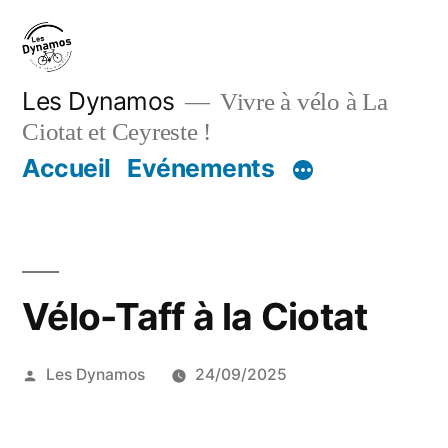
Aller
au
contenu
Les Dynamos
Vivre à vélo à La
Ciotat et Ceyreste !
Accueil
Evénements
Vélo-Taff à la Ciotat
Publié
Les Dynamos
24/09/2025
par