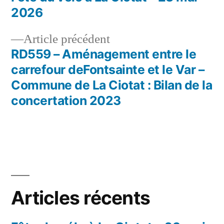
Navigation
2026
de
Article
Article précédent
l’article
précédent :
RD559 – Aménagement entre le
carrefour deFontsainte et le Var –
Commune de La Ciotat : Bilan de la
concertation 2023
Articles récents