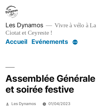
Aller
au
contenu
Les Dynamos
Vivre à vélo à La
Ciotat et Ceyreste !
Accueil
Evénements
Assemblée Générale
et soirée festive
Publié
Les Dynamos
01/04/2023
par