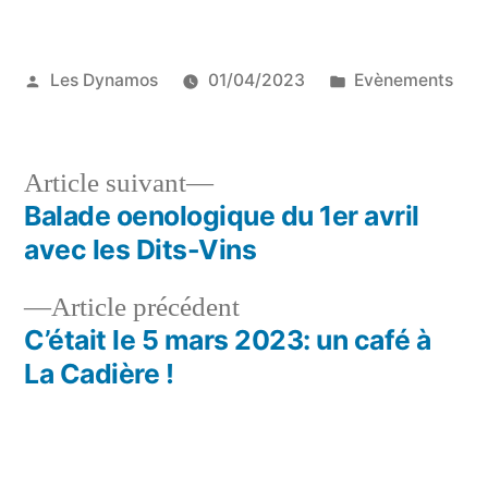
Publié
Publié
Les Dynamos
01/04/2023
Evènements
par
dans
Article
Article suivant
suivant :
Balade oenologique du 1er avril
Navigation
avec les Dits-Vins
de
Article
Article précédent
l’article
précédent :
C’était le 5 mars 2023: un café à
La Cadière !