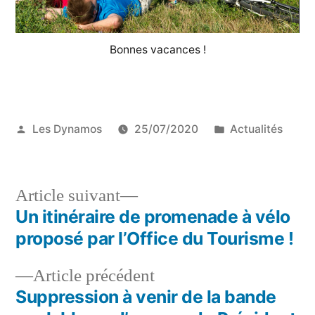
Bonnes vacances !
Publié
Publié
Les Dynamos
25/07/2020
Actualités
par
dans
Article
Article suivant
suivant :
Un itinéraire de promenade à vélo
Navigation
proposé par l’Office du Tourisme !
de
Article
Article précédent
l’article
précédent :
Suppression à venir de la bande